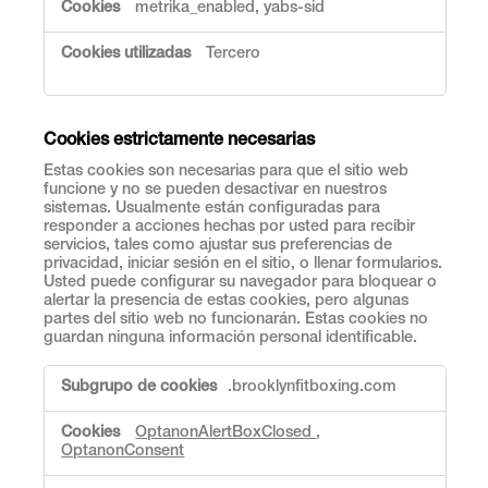
e
metrika_enabled, yabs-sid
n
d
Tercero
i
m
i
e
Cookies estrictamente necesarias
n
t
Estas cookies son necesarias para que el sitio web
o
funcione y no se pueden desactivar en nuestros
sistemas. Usualmente están configuradas para
responder a acciones hechas por usted para recibir
servicios, tales como ajustar sus preferencias de
privacidad, iniciar sesión en el sitio, o llenar formularios.
Usted puede configurar su navegador para bloquear o
alertar la presencia de estas cookies, pero algunas
partes del sitio web no funcionarán. Estas cookies no
guardan ninguna información personal identificable.
C
.brooklynfitboxing.com
o
o
OptanonAlertBoxClosed
,
k
OptanonConsent
i
e