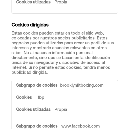
s
Propia
e
s
t
r
Cookies dirigidas
i
Estas cookies pueden estar en todo el sitio web,
c
colocadas por nuestros socios publicitarios. Estos
t
negocios pueden utilizarlas para crear un perfil de sus
a
intereses y mostrarle anuncios relevantes en otros
m
sitios. No almacenan información personal
e
directamente, sino que se basan en la identificación
n
única de su navegador y dispositivo de acceso al
Internet. Si no permite estas cookies, tendrá menos
t
publicidad dirigida.
e
n
C
e
brooklynfitboxing.com
o
c
o
e
_fbp
k
s
i
a
e
Propia
r
s
i
d
a
i
www.facebook.com
s