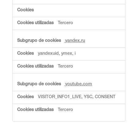
r
i
g
i
Tercero
d
a
s
yandex.ru
yandexuid, ymex, i
Tercero
youtube.com
VISITOR_INFO1_LIVE, YSC, CONSENT
Tercero