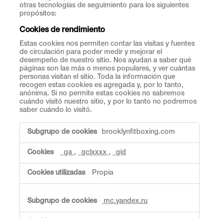
otras tecnologías de seguimiento para los siguientes
propósitos:
Cookies de rendimiento
Estas cookies nos permiten contar las visitas y fuentes
de circulación para poder medir y mejorar el
desempeño de nuestro sitio. Nos ayudan a saber qué
páginas son las más o menos populares, y ver cuántas
personas visitan el sitio. Toda la información que
recogen estas cookies es agregada y, por lo tanto,
anónima. Si no permite estas cookies no sabremos
cuándo visitó nuestro sitio, y por lo tanto no podremos
saber cuándo lo visitó.
C
brooklynfitboxing.com
o
o
_ga
,
_gclxxxx
,
_gid
k
i
e
Propia
s
d
e
mc.yandex.ru
r