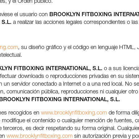
es, y el Orden público.
uviese el usuario con
BROOKLYN FITBOXING INTERNATI
S.L.
a realizar las acciones legales correspondientes o 
ing.com
, su diseño gráfico y el código en lenguaje HTML, 
telectual.
LYN FITBOXING INTERNATIONAL, S.L.
o a sus licenc
 efectuar downloads o reproducciones privadas en su siste
 un servidor conectado a Internet o a una red local. No se 
ón, comunicación pública, reproducciones ni cualquier otro 
BROOKLYN FITBOXING INTERNATIONAL, S.L.
iones recogidos en
www.brooklynfitboxing.com
de forma dili
 modifique el contenido o cualquier mención de fuentes, c
 terceros, es decir respetando su forma original. Cualquier
 en
www.brooklynfitboxing.com
sin autorización previa y po