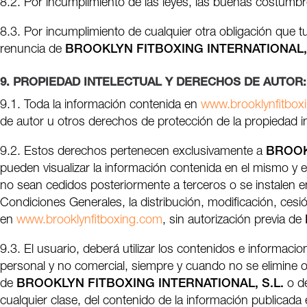
8.2. Por incumplimiento de las leyes, las buenas costumbr
8.3. Por incumplimiento de cualquier otra obligación que t
renuncia de
BROOKLYN FITBOXING INTERNATIONAL, 
9. PROPIEDAD INTELECTUAL Y DERECHOS DE AUTOR:
9.1. Toda la información contenida en
www.brooklynfitbox
de autor u otros derechos de protección de la propiedad in
9.2. Estos derechos pertenecen exclusivamente a
BROOK
pueden visualizar la información contenida en el mismo y
no sean cedidos posteriormente a terceros o se instalen en
Condiciones Generales, la distribución, modificación, cesi
en
www.brooklynfitboxing.com
, sin autorización previa de
9.3. El usuario, deberá utilizar los contenidos e informac
personal y no comercial, siempre y cuando no se elimine o
de
BROOKLYN FITBOXING INTERNATIONAL, S.L.
o de
cualquier clase, del contenido de la información publicada