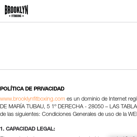
Pasar
al
contenido
Main
principal
navigation
POLÍTICA DE PRIVACIDAD
www.brooklynfitboxing.com
es un dominio de Internet reg
DE MARÍA TUBAU, 5 1º DERECHA - 28050 – LAS TABL
de las siguientes: Condiciones Generales de uso de la W
1. CAPACIDAD LEGAL: