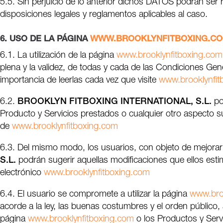
5.5. Sin perjuicio de lo anterior dichos DATOS podrán ser 
disposiciones legales y reglamentos aplicables al caso.
6. USO DE LA PÁGINA
WWW.BROOKLYNFITBOXING.C
6.1. La utilización de la página
www.brooklynfitboxing.com
plena y la validez, de todas y cada de las Condiciones Gen
importancia de leerlas cada vez que visite
www.brooklynfit
6.2.
BROOKLYN FITBOXING INTERNATIONAL, S.L.
po
Producto y Servicios prestados o cualquier otro aspecto su
de
www.brooklynfitboxing.com
6.3. Del mismo modo, los usuarios, con objeto de mejorar e
S.L.
podrán sugerir aquellas modificaciones que ellos esti
electrónico
www.brooklynfitboxing.com
6.4. El usuario se compromete a utilizar la página
www.bro
acorde a la ley, las buenas costumbres y el orden público
página
www.brooklynfitboxing.com
o los Productos y Servi