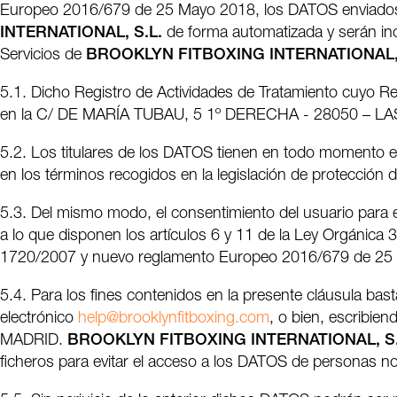
Europeo 2016/679 de 25 Mayo 2018, los DATOS enviados 
INTERNATIONAL, S.L.
de forma automatizada y serán inco
Servicios de
BROOKLYN FITBOXING INTERNATIONAL, 
5.1. Dicho Registro de Actividades de Tratamiento cuyo R
en la C/ DE MARÍA TUBAU, 5 1º DERECHA - 28050 – LA
5.2. Los titulares de los DATOS tienen en todo momento el 
en los términos recogidos en la legislación de protección 
5.3. Del mismo modo, el consentimiento del usuario para 
a lo que disponen los artículos 6 y 11 de la Ley Orgánica
1720/2007 y nuevo reglamento Europeo 2016/679 de 25
5.4. Para los fines contenidos en la presente cláusula ba
electrónico
help@brooklynfitboxing.com
, o bien, escribi
MADRID.
BROOKLYN FITBOXING INTERNATIONAL, S.
ficheros para evitar el acceso a los DATOS de personas no