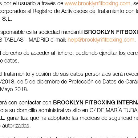
por el usuario a través de
www.brooklynfitboxing.com
, s
rporados al Registro de Actividades de Tratamiento con la 
S.L.
esponsable es la sociedad mercantil
BROOKLYN FITBOXIN
S TABLAS - MADRID e-mail:
help@brooklynfitboxing.com
.
derecho de acceder al fichero, pudiendo ejercitar los derec
de datos.
el tratamiento y cesión de sus datos personales será revo
 3/2018, de 5 de diciembre de Protección de Datos de Carác
 Mayo 2018.
stará con contactar con
BROOKLYN FITBOXING INTERNA
endo a su domicilio administrativo sito en C/ DE MARÍA 
L.
garantiza que ha adoptado las medidas de seguridad nec
 autorizadas.