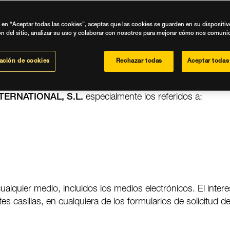
s) y dispone de capacidad legal necesaria para contratar 
festando asimismo que acepta la vinculación a este acuerd
c en “Aceptar todas las cookies”, aceptas que las cookies se guarden en su dispositi
roductos y Servicios ofertados.
ón del sitio, analizar su uso y colaborar con nosotros para mejorar cómo nos comun
ación de cookies
Rechazar todas
Aceptar todas
rma de que los datos de carácter personal cuyo tratamient
e es parte, así como ofrecer a las personas y entidades int
ERNATIONAL, S.L.
especialmente los referidos a:
alquier medio, incluidos los medios electrónicos. El inter
es casillas, en cualquiera de los formularios de solicitud 