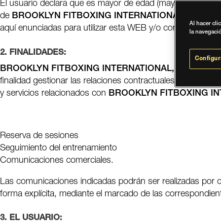
El usuario declara que es mayor de edad (mayor de 18 año
de
BROOKLYN FITBOXING INTERNATIONAL, S.L.
mani
Al hacer cli
aquí enunciadas para utilizar esta WEB y/o contratar los P
la navegaci
2. FINALIDADES:
Configur
BROOKLYN FITBOXING INTERNATIONAL, S.L.
le info
finalidad gestionar las relaciones contractuales de las qu
y servicios relacionados con
BROOKLYN FITBOXING INT
Reserva de sesiones
Seguimiento del entrenamiento
Comunicaciones comerciales.
Las comunicaciones indicadas podrán ser realizadas por cu
forma explícita, mediante el marcado de las correspondient
3. EL USUARIO: