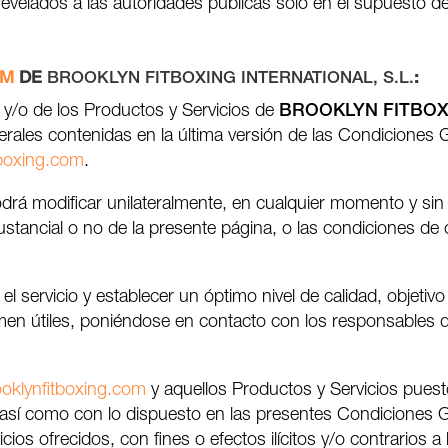
revelados a las autoridades públicas solo en el supuesto d
OM
DE
BROOKLYN FITBOXING INTERNATIONAL, S.L.
:
y/o de los Productos y Servicios de
BROOKLYN FITBOXI
erales contenidas en la última versión de las Condiciones 
boxing.com
.
drá modificar unilateralmente, en cualquier momento y sin
stancial o no de la presente página, o las condiciones de o
l servicio y establecer un óptimo nivel de calidad, objetiv
men útiles, poniéndose en contacto con los responsables de
oklynfitboxing.com
y aquellos Productos y Servicios puest
, así como con lo dispuesto en las presentes Condiciones G
cios ofrecidos, con fines o efectos ilícitos y/o contrarios 