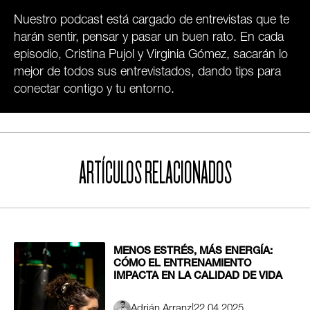
Nuestro podcast está cargado de entrevistas que te
harán sentir, pensar y pasar un buen rato. En cada
episodio, Cristina Pujol y Virginia Gómez, sacarán lo
mejor de todos sus entrevistados, dando tips para
conectar contigo y tu entorno.
ARTÍCULOS RELACIONADOS
MENOS ESTRÉS, MÁS ENERGÍA:
CÓMO EL ENTRENAMIENTO
IMPACTA EN LA CALIDAD DE VIDA
Adrián Arranz
|
22.04.2025