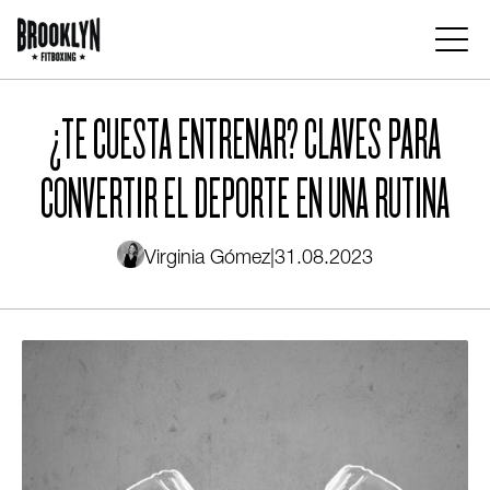
Pasar
al
contenido
Main
principal
navigation
¿TE CUESTA ENTRENAR? CLAVES PARA
CONVERTIR EL DEPORTE EN UNA RUTINA
Virginia Gómez
|
31.08.2023