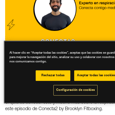
Al hacer clic en “Aceptar todas las cookies”, aceptas que las cookies se guar
para mejorar la navegación del sitio, analizar su uso y colaborar con nosotro
nos comunicamos contigo.
Está claro que todo el mundo sabe respirar pero, ¿lo 
correcta? En esta entrevista, Felipe Galvis, experto en r
Rechazar todas
Aceptar todas las cookie
funcional y Breathwork, nos habla de cómo la respiraci
a nuestra salud física y mental y nos da los tips básico
Configuración de cookies
controlarla y vivir sin tanto estrés.
Si quieres conocer esto y mucho más sobre la respiraci
este episodio de Conecta2 by Brooklyn Fitboxing.