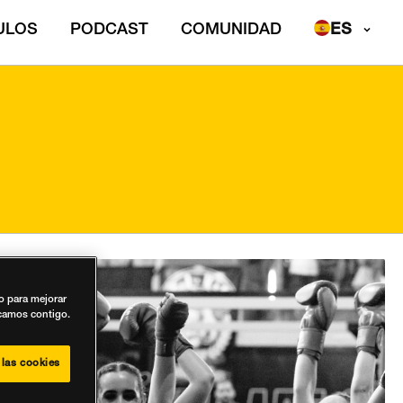
ULOS
PODCAST
COMUNIDAD
vo para mejorar
icamos contigo.
 las cookies