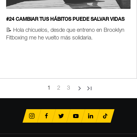
#24 CAMBIAR TUS HÁBITOS PUEDE SALVAR VIDAS
📝
Hola chicuelos, desde que entreno en Brooklyn
Fitboxing me he vuelto más solidaria.
1
2
3
Page
Page
Page
Siguiente
Última
página
página