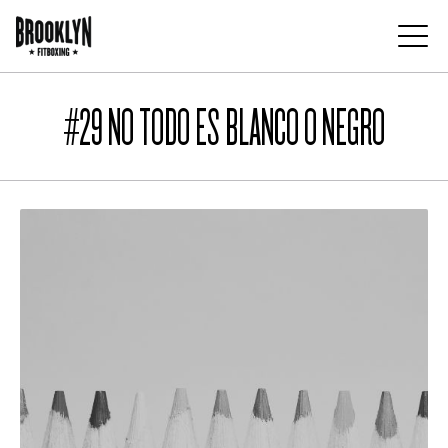
Pasar
al
contenido
Main
principal
navigation
#29 NO TODO ES BLANCO O NEGRO