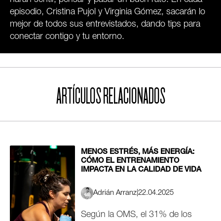
harán sentir, pensar y pasar un buen rato. En cada
episodio, Cristina Pujol y Virginia Gómez, sacarán lo
mejor de todos sus entrevistados, dando tips para
conectar contigo y tu entorno.
ARTÍCULOS RELACIONADOS
MENOS ESTRÉS, MÁS ENERGÍA:
CÓMO EL ENTRENAMIENTO
IMPACTA EN LA CALIDAD DE VIDA
Adrián Arranz
|
22.04.2025
Según la OMS, el 31% de los