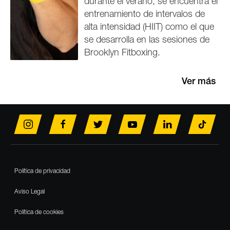
durante el verano, se encuentra el
entrenamiento de intervalos de
alta intensidad (HIIT) como el que
se desarrolla en las sesiones de
Brooklyn Fitboxing.
Ver más
Footer
Política de privacidad
Aviso Legal
Política de cookies