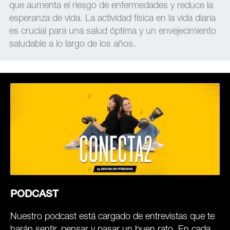
que aumenta el riesgo de enfermedades y reduce la
esperanza de vida. La actividad física en la vida diaria
es crucial para una salud óptima y un envejecimiento
saludable a lo largo de los años.
PODCAST
Nuestro podcast está cargado de entrevistas que te