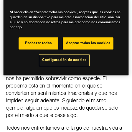
¿Por qué tenemos miedo?
Al hacer clic en “Aceptar todas las cookies”, aceptas que las cookies se
guarden en su dispositivo para mejorar la navegación del sitio, analizar
Las situaciones que pueden causarnos miedo son
su uso y colaborar con nosotros para mejorar cómo nos comunicamos
muy variadas. Si pensamos que nuestra vida está en
contigo.
peligro es normal sentirlo, por ejemplo si nos
atracan, pero hay otras situaciones en las que surge
Rechazar todas
Aceptar todas las cookies
cuando imaginamos lo que podría pasar, por ejemplo
si estamos solos en casa y empezamos a pensar
Configuración de cookies
que puede entrar un ladrón. Esta capacidad de
adelantarnos a los hechos reales que son peligrosos
nos ha permitido sobrevivir como especie. El
problema está en el momento en el que se
convierten en sentimientos irracionales y que nos
impiden seguir adelante. Siguiendo el mismo
ejemplo, alguien que es incapaz de quedarse solo
por el miedo a que le pase algo.
Todos nos enfrentamos a lo largo de nuestra vida a