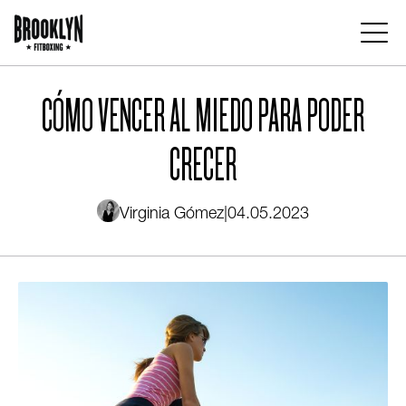
Pasar
al
contenido
Main
principal
navigation
CÓMO VENCER AL MIEDO PARA PODER
CRECER
Virginia Gómez
|
04.05.2023