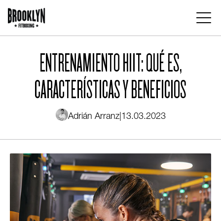
Pasar
al
contenido
Main
principal
navigation
ENTRENAMIENTO HIIT: QUÉ ES,
CARACTERÍSTICAS Y BENEFICIOS
Adrián Arranz
|
13.03.2023