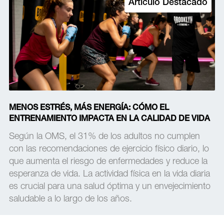
Artículo Destacado
MENOS ESTRÉS, MÁS ENERGÍA: CÓMO EL
ENTRENAMIENTO IMPACTA EN LA CALIDAD DE VIDA
Según la OMS, el 31% de los adultos no cumplen
con las recomendaciones de ejercicio físico diario, lo
que aumenta el riesgo de enfermedades y reduce la
esperanza de vida. La actividad física en la vida diaria
es crucial para una salud óptima y un envejecimiento
saludable a lo largo de los años.